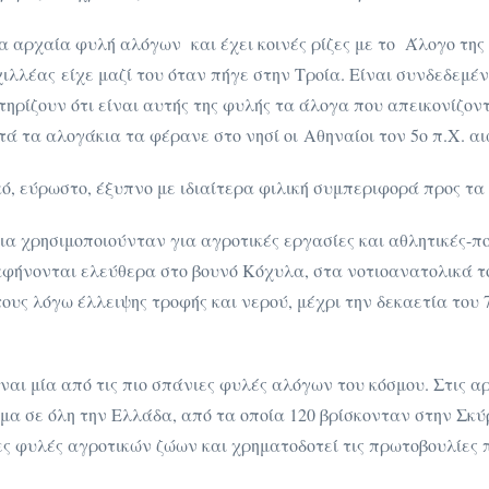
ία αρχαία φυλή αλόγων και έχει κοινές ρίζες με το Άλογο της 
ιλλέας είχε μαζί του όταν πήγε στην Τροία. Είναι συνδεδεμέ
ηρίζουν ότι είναι αυτής της φυλής τα άλογα που απεικονίζον
ά τα αλογάκια τα φέρανε στο νησί οι Αθηναίοι τον 5ο π.Χ. α
κό, εύρωστο, έξυπνο με ιδιαίτερα φιλική συμπεριφορά προς τα 
α χρησιμοποιούνταν για αγροτικές εργασίες και αθλητικές-πο
αφήνονται ελεύθερα στο βουνό Κόχυλα, στα νοτιοανατολικά το
τους λόγω έλλειψης τροφής και νερού, μέχρι την δεκαετία του 
ναι μία από τις πιο σπάνιες φυλές αλόγων του κόσμου. Στις αρ
α σε όλη την Ελλάδα, από τα οποία 120 βρίσκονταν στην Σκύ
ες φυλές αγροτικών ζώων και χρηματοδοτεί τις πρωτοβουλίες 