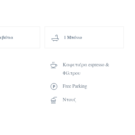
ρεβάτια
1 Μπάνιο
Καφετιέρα espresso &
Φίλτρου
Free Parking
Ντουζ